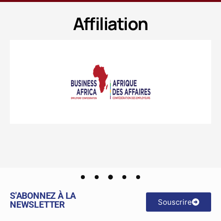
PRIVÉ
ÉLECTRONIQUE
GION
ET LE
Affiliation
DIAGNOSTIC
D’ENTREPRISE
S'ABONNEZ À LA
Souscrire
NEWSLETTER