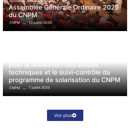
Actualités
,
Actualités CNPM
Assemblée Générale Ordinaire 2025
du CNPM
13 juillet 2026
CNPM
A la une
,
Avis
,
Communiqués
TDR Recrutement Bureau d’études
pour la réalisation des études
techniques et le suivi-contrôle du
programme de solarisation du CNPM
7 juillet 2026
CNPM
Voir plus