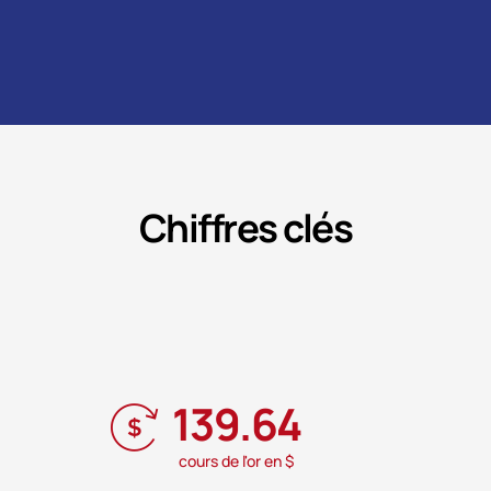
Chiffres clés
139.64
cours de l'or en $