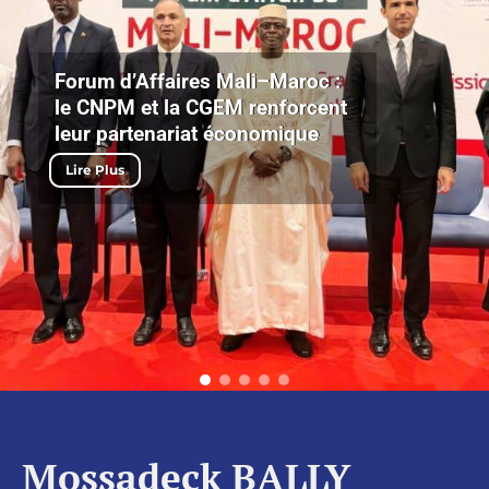
Forum d’Affaires Mali–Maroc :
le CNPM et la CGEM renforcent
leur partenariat économique
Lire Plus
Mossadeck BALLY