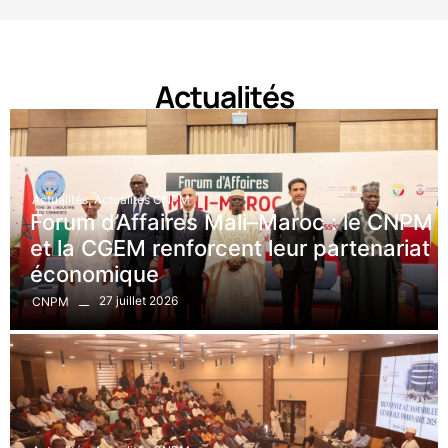
Actualités
Actualités
,
Actualités CNPM
Forum d’Affaires Mali–Maroc : le CNPM
et la CGEM renforcent leur partenariat
économique
27 juillet 2026
CNPM