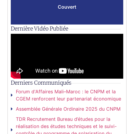
Couvert
Dernière Vidéo Publiée
Derniers Communiqués
Forum d'Affaires Mali–Maroc : le CNPM et la
CGEM renforcent leur partenariat économique
Assemblée Générale Ordinaire 2025 du CNPM
TDR Recrutement Bureau d’études pour la
réalisation des études techniques et le suivi-
contrôle du programme de solarisation du