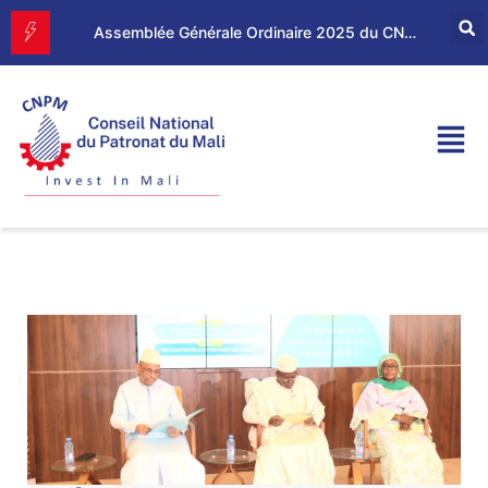
Forum d’Affaires Mali–Maroc : le CNPM et la CGEM renforcent leur partenariat économique
Assemblée Générale Ordinaire 2025 du CNPM