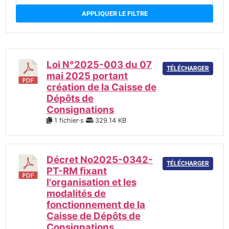
APPLIQUER LE FILTRE
Loi N°2025-003 du 07
TÉLÉCHARGER
mai 2025 portant
création de la Caisse de
Dépôts de
Consignations
1 fichier·s
329.14 KB
Décret No2025-0342-
TÉLÉCHARGER
PT-RM fixant
l'organisation et les
modalités de
fonctionnement de la
Caisse de Dépôts de
Consignations