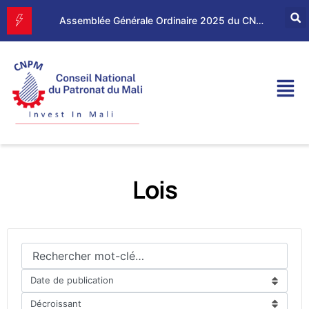
Forum d’Affaires Mali–Maroc : le CNPM et la CGEM renforcent leur partenariat économique
Assemblée Générale Ordinaire 2025 du CNPM
Lois