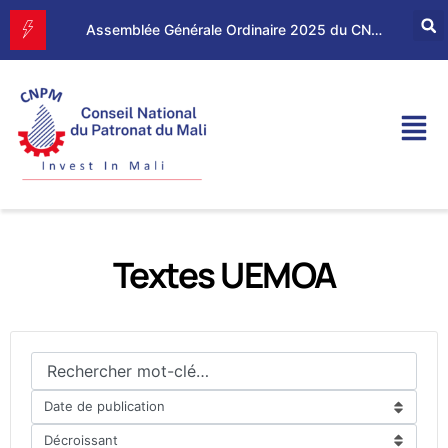
Forum d’Affaires Mali–Maroc : le CNPM et la CGEM renforcent leur partenariat économique
Assemblée Générale Ordinaire 2025 du CNPM
Textes UEMOA