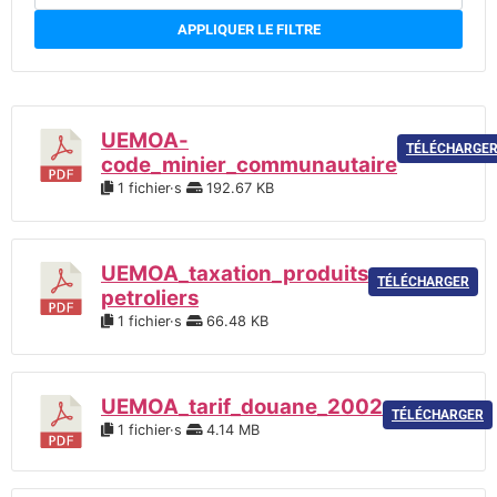
APPLIQUER LE FILTRE
UEMOA-
TÉLÉCHARGE
code_minier_communautaire
1 fichier·s
192.67 KB
UEMOA_taxation_produits
TÉLÉCHARGER
petroliers
1 fichier·s
66.48 KB
UEMOA_tarif_douane_2002
TÉLÉCHARGER
1 fichier·s
4.14 MB