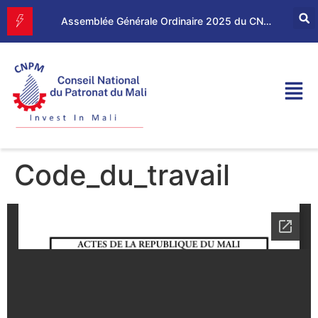
Forum d’Affaires Mali–Maroc : le CNPM et la CGEM renforcent leur partenariat économique
Assemblée Générale Ordinaire 2025 du CNPM
Code_du_travail