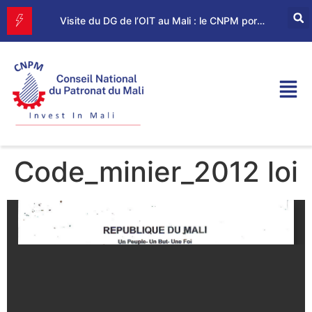
Grande Finale du Concours de plan d’affaires – Mangues & Horticulture
Visite du DG de l’OIT au Mali : le CNPM porte la voix du secteur privé
Code_minier_2012 loi