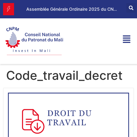
Forum d’Affaires Mali–Maroc : le CNPM et la CGEM renforcent leur partenariat économique
Assemblée Générale Ordinaire 2025 du CNPM
Code_travail_decret