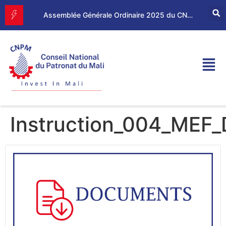
Forum d’Affaires Mali–Maroc : le CNPM et la CGEM renforcent leur partenariat économique
Assemblée Générale Ordinaire 2025 du CNPM
Instruction_004_MEF