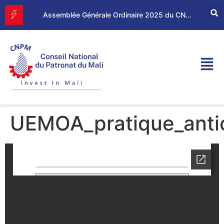
Forum d’Affaires Mali–Maroc : le CNPM et la CGEM renforcent leur partenariat économique
Assemblée Générale Ordinaire 2025 du CNPM
UEMOA_pratique_antic