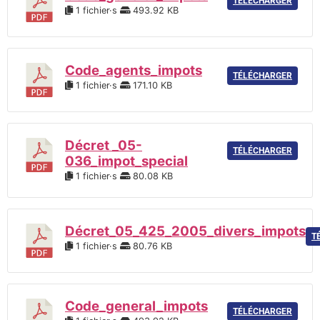
TÉLÉCHARGER
1 fichier·s
493.92 KB
Code_agents_impots
TÉLÉCHARGER
1 fichier·s
171.10 KB
Décret _05-
TÉLÉCHARGER
036_impot_special
1 fichier·s
80.08 KB
Décret_05_425_2005_divers_impots
T
1 fichier·s
80.76 KB
Code_general_impots
TÉLÉCHARGER