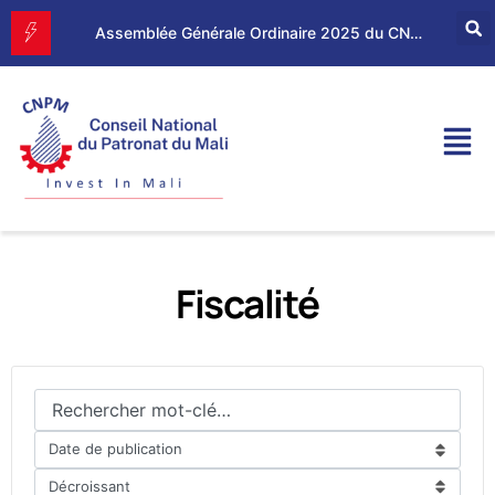
Forum d’Affaires Mali–Maroc : le CNPM et la CGEM renforcent leur partenariat économique
Assemblée Générale Ordinaire 2025 du CNPM
Fiscalité