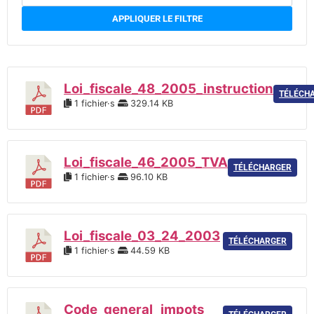
APPLIQUER LE FILTRE
Loi_fiscale_48_2005_instruction
TÉLÉCH
1 fichier·s
329.14 KB
Loi_fiscale_46_2005_TVA
TÉLÉCHARGER
1 fichier·s
96.10 KB
Loi_fiscale_03_24_2003
TÉLÉCHARGER
1 fichier·s
44.59 KB
Code_general_impots