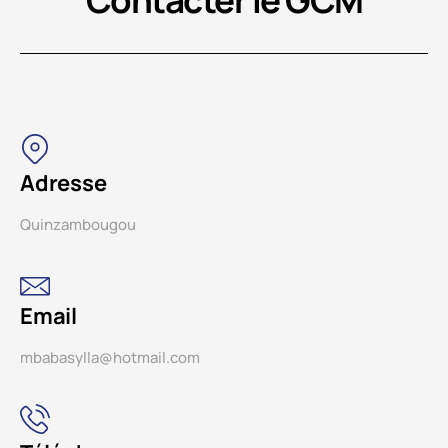
Adresse
Quinzambougou
Email
mbabasylla@hotmail.com