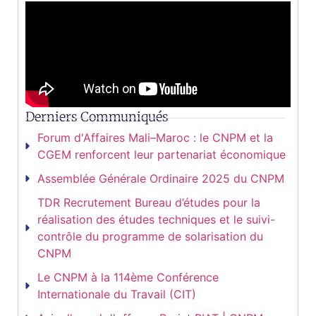
Derniers Communiqués
Forum d'Affaires Mali–Maroc : le CNPM et la
CGEM renforcent leur partenariat économique
Assemblée Générale Ordinaire 2025 du CNPM
TDR Recrutement Bureau d’études pour la
réalisation des études techniques et le suivi-
contrôle du programme de solarisation du
CNPM
Le CNPM à la 114ème Conférence
Internationale du Travail (CIT)