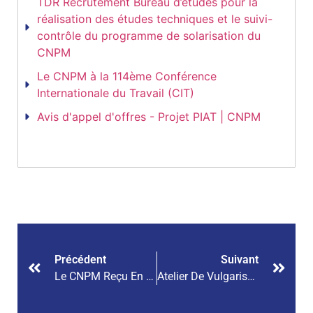
TDR Recrutement Bureau d’études pour la
réalisation des études techniques et le suivi-
contrôle du programme de solarisation du
CNPM
Le CNPM à la 114ème Conférence
Internationale du Travail (CIT)
Avis d'appel d'offres - Projet PIAT | CNPM
Précédent
Suivant
Le CNPM Reçu En Audience À La Primature
Atelier De Vulgarisation Du Contenu Local Dans Le Secteur Minier Et Lancement De La Plateforme BSTP-Mali