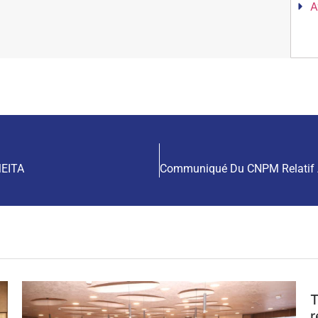
A
MEITA
T
r