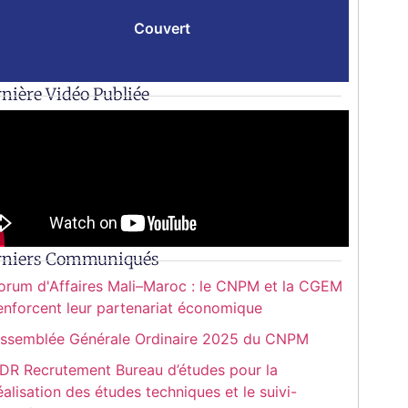
Couvert
nière Vidéo Publiée
rniers Communiqués
orum d'Affaires Mali–Maroc : le CNPM et la CGEM
enforcent leur partenariat économique
ssemblée Générale Ordinaire 2025 du CNPM
DR Recrutement Bureau d’études pour la
éalisation des études techniques et le suivi-