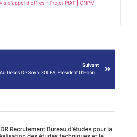
vis d'appel d'offres - Projet PIAT | CNPM
Suivant
Communiqué Du CNPM Relatif Au Décès De Soya GOLFA, Président D’Honneur Du CNPM
DR Recrutement Bureau d’études pour la
éalisation des études techniques et le