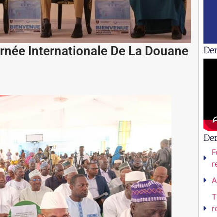
rnée Internationale De La Douane
Der
De
F
r
A
T
r