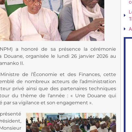
c
L
T
A
(CNPM) a honoré de sa présence la cérémonie
a Douane, organisée le lundi 26 janvier 2026 au
Samanko II.
 Ministre de l’Économie et des Finances, cette
semblé de nombreux acteurs de l’administration
teur privé ainsi que des partenaires techniques
autour du thème de l’année : « Une Douane qui
té par sa vigilance et son engagement ».
eprésenté
sident,
Monsieur