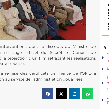
nterventions dont le discours du Ministre de
Pub
u message officiel du Secrétaire Général de
F
a projection d’un film retraçant les réalisations
r
re la fraude.
A
la remise des certificats de mérite de l’OMD à
T
ion au service de l’administration douanière.
r
c
L
T