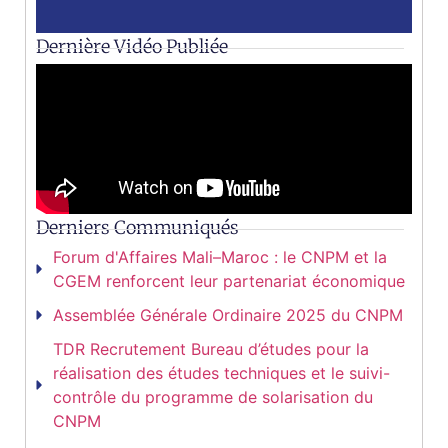
Dernière Vidéo Publiée
Derniers Communiqués
Forum d'Affaires Mali–Maroc : le CNPM et la
CGEM renforcent leur partenariat économique
Assemblée Générale Ordinaire 2025 du CNPM
TDR Recrutement Bureau d’études pour la
réalisation des études techniques et le suivi-
contrôle du programme de solarisation du
CNPM