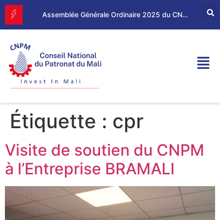
Forum d’Affaires Mali–Maroc : le CNPM et la CGEM renforcent leur partenariat économique
Assemblée Générale Ordinaire 2025 du CNPM
Étiquette :
cpr
Visite de soutien du CNPM
à l’Entreprise BRAMALI