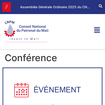
Forum d’Affaires Mali–Maroc : le CNPM et la CGEM renforcent leur partenariat économique
Assemblée Générale Ordinaire 2025 du CNPM
Conférence