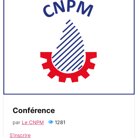
Conférence
par
Le CNPM
1281
S’inscrire