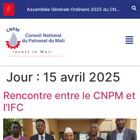
Forum d’Affaires Mali–Maroc : le CNPM et la CGEM renforcent leur partenariat économique
Assemblée Générale Ordinaire 2025 du CNPM
Jour :
15 avril 2025
Rencontre entre le CNPM et
l’IFC