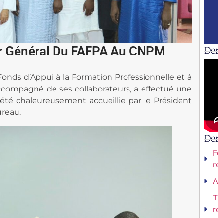
eur Général Du FAFPA Au CNPM
Der
 Fonds d’Appui à la Formation Professionnelle et à
ccompagné de ses collaborateurs, a effectué une
 été chaleureusement accueillie par le Président
reau.
De
F
r
A
T
r