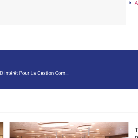
A
Le CNPM Relance Son Appel À Manifestation D’intérêt Pour La Gestion Commerciale De Ses Espaces Locatives Et Prolonge Les Délais
T
r