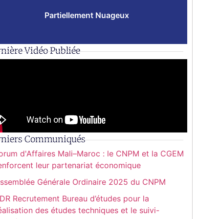
Partiellement Nuageux
nière Vidéo Publiée
rniers Communiqués
orum d'Affaires Mali–Maroc : le CNPM et la CGEM
enforcent leur partenariat économique
ssemblée Générale Ordinaire 2025 du CNPM
DR Recrutement Bureau d’études pour la
éalisation des études techniques et le suivi-