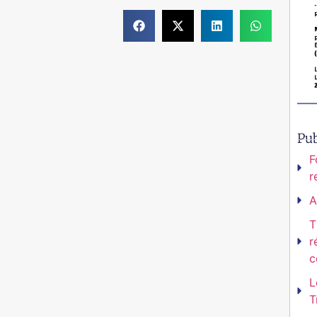
Pub
F
r
A
T
r
c
L
T