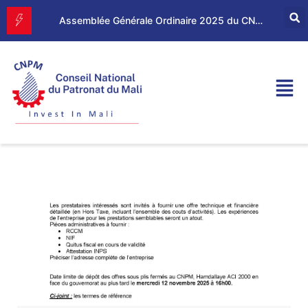
Forum d’Affaires Mali–Maroc : le CNPM et la CGEM renforcent leur partenariat économique
Assemblée Générale Ordinaire 2025 du CNPM