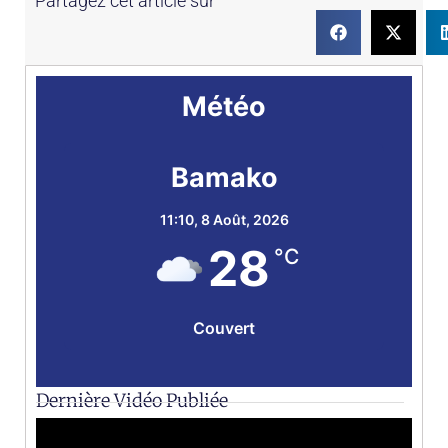
Partagez cet article sur
Météo
Bamako
11:10,
8 Août, 2026
28
°C
Couvert
Dernière Vidéo Publiée