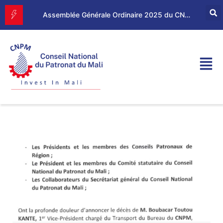
Forum d’Affaires Mali–Maroc : le CNPM et la CGEM renforcent leur partenariat économique
Assemblée Générale Ordinaire 2025 du CNPM