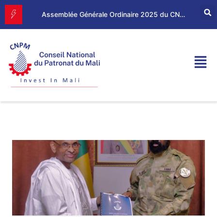
Forum d’Affaires Mali–Maroc : le CNPM et la CGEM renforcent leur partenariat économique
Assemblée Générale Ordinaire 2025 du CNPM