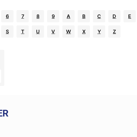
6
7
8
9
A
B
C
D
E
S
T
U
V
W
X
Y
Z
ER