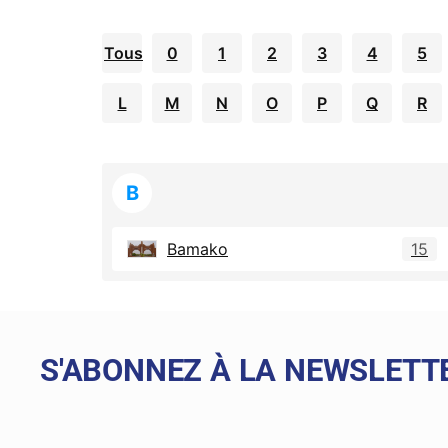
Tous
0
1
2
3
4
5
L
M
N
O
P
Q
R
B
Bamako
15
S'ABONNEZ À LA NEWSLETT