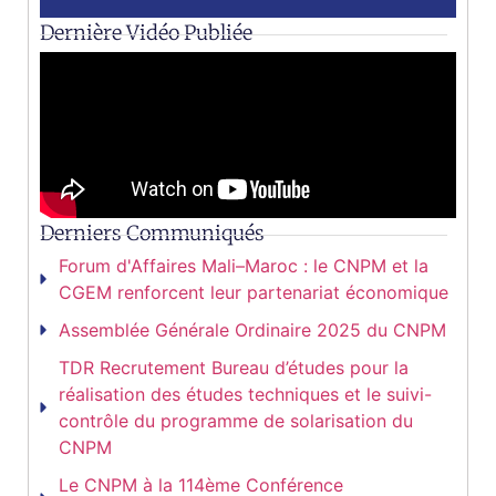
Dernière Vidéo Publiée
Derniers Communiqués
Forum d'Affaires Mali–Maroc : le CNPM et la
CGEM renforcent leur partenariat économique
Assemblée Générale Ordinaire 2025 du CNPM
TDR Recrutement Bureau d’études pour la
réalisation des études techniques et le suivi-
contrôle du programme de solarisation du
CNPM
Le CNPM à la 114ème Conférence