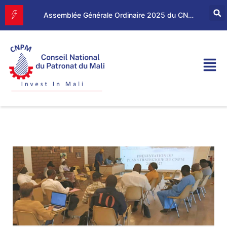
Forum d’Affaires Mali–Maroc : le CNPM et la CGEM renforcent leur partenariat économique
Assemblée Générale Ordinaire 2025 du CNPM