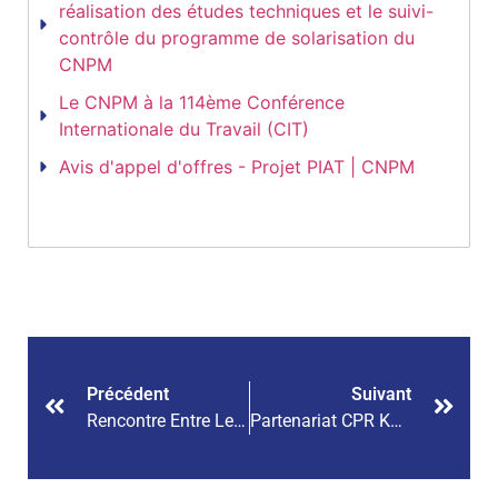
réalisation des études techniques et le suivi-
contrôle du programme de solarisation du
CNPM
Le CNPM à la 114ème Conférence
Internationale du Travail (CIT)
Avis d'appel d'offres - Projet PIAT | CNPM
Précédent
Suivant
Rencontre Entre Le Président Du CNPM Et Le Secrétaire Général M. Roberto Suarez-Santos De L’OIE À Genève
Partenariat CPR Kayes Et La Société Civile De Kayes