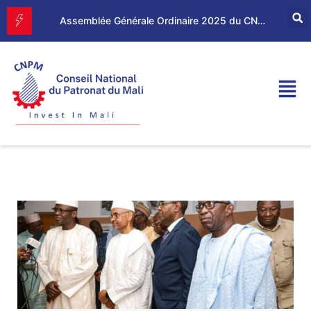
Forum d’Affaires Mali–Maroc : le CNPM et la CGEM renforcent leur partenariat économique
Assemblée Générale Ordinaire 2025 du CNPM