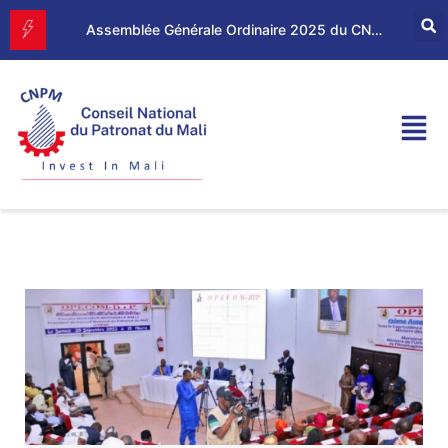
Forum d’Affaires Mali–Maroc : le CNPM et la CGEM renforcent leur partenariat économique
Assemblée Générale Ordinaire 2025 du CNPM