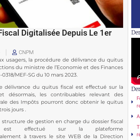
Fiscal Digitalisée Depuis Le 1er
Der
e
CNPM
ux usagers, la procédure de délivrance du quitus
ructions du ministre de l’Economie et des Finances
3-0318/MEF-SG du 10 mars 2023.
e délivrance du quitus fiscal est effectué sur la
De
t désormais, les contribuables relevant des
F
rale des Impôts pourront donc obtenir le quitus
r
rois jours .
A
a structure de gestion en charge du dossier fiscal
T
 est effectué sur la plateforme
r
alement à travers le site WEB de la Direction