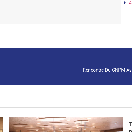
A
Rencontre Du CNPM Ave
T
r