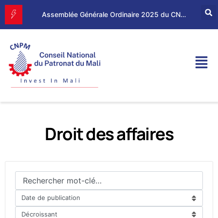
Forum d’Affaires Mali–Maroc : le CNPM et la CGEM renforcent leur partenariat économique
Assemblée Générale Ordinaire 2025 du CNPM
Droit des affaires