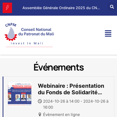
Forum d’Affaires Mali–Maroc : le CNPM et la CGEM renforcent leur partenariat économique
Assemblée Générale Ordinaire 2025 du CNPM
Événements
Webinaire : Présentation
du Fonds de Solidarité
Africain (FSA) et de ses
2024-10-26 à 14:00 - 2024-10-26 à
produits opérationnels
16:00
Évènement en ligne