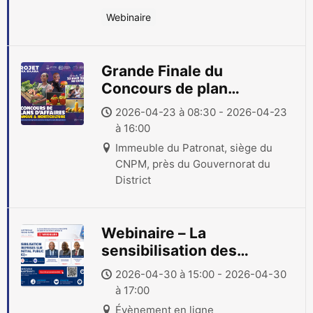
Webinaire
Grande Finale du
Concours de plan
d’affaires – Mangues &
2026-04-23 à 08:30 - 2026-04-23
Horticulture
à 16:00
Immeuble du Patronat, siège du
CNPM, près du Gouvernorat du
District
Webinaire – La
sensibilisation des
entreprises sur l’IPO
2026-04-30 à 15:00 - 2026-04-30
(Initial Public Offering)
à 17:00
Évènement en ligne