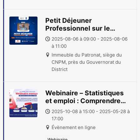
Petit Déjeuner
Professionnel sur le
thème « Prévention,
2025-08-06 à 09:00 - 2025-08-06
Gestion et Réparation de
à 11:00
sinistres »
Immeuble du Patronat, siège du
CNPM, près du Gouvernorat du
District
Webinaire – Statistiques
et emploi : Comprendre
les dynamiques du
2025-10-08 à 15:00 - 2025-05-28 à
marché du travail pour
17:00
une meilleure
Évènement en ligne
planification RH en
entreprise
Webinaire