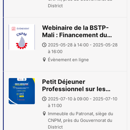
District
Webinaire de la BSTP-
Mali : Financement du
Contenu Local dans le
2025-05-28 à 14:00 - 2025-05-28
secteur minier
à 16:00
Évènement en ligne
Petit Déjeuner
Professionnel sur les
Dispositifs de soutien au
2025-07-10 à 09:00 - 2025-07-10
financement des PME-
à 11:00
PMI
Immeuble du Patronat, siège du
CNPM, près du Gouvernorat du
District